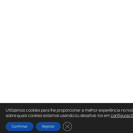
Utilizamos cookies para lhe proporcionar a melhor experiência no nos
sobre quais cookies estamos usando ou desativá-los em
configuraç
Close GDPR Cookie Banner
Confirmar
Rejeitar