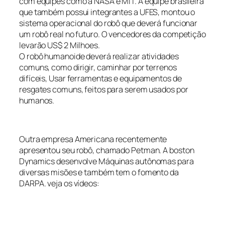
com equipes como a NASA e MIT. A equipe brasileira
que também possui integrantes a UFES, montou o
sistema operacional do robô que deverá funcionar
um robô real no futuro. O vencedores da competição
levarão US$ 2 Milhoes.
O robô humanoide deverá realizar atividades
comuns, como dirigir, caminhar por terrenos
difíceis, Usar ferramentas e equipamentos de
resgates comuns, feitos para serem usados por
humanos.
Outra empresa Americana recentemente
apresentou seu robô, chamado Petman. A boston
Dynamics desenvolve Máquinas autônomas para
diversas misões e também tem o fomento da
DARPA. veja os vídeos: